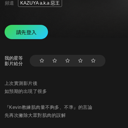
頻道
KAZUYA a.k.a 惡王
請先登入
我的星等
影片給分
上次實測影片後
如預期的出現了很多
『Kevin教練肌肉量不夠多、不準』的言論
先再次撇除大眾對肌肉的誤解