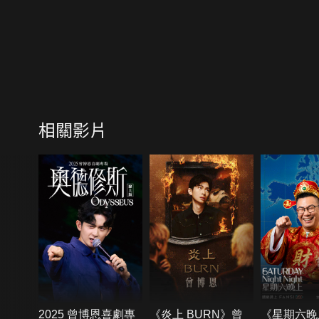
相關影片
2025 曾博恩喜劇專
《炎上 BURN》曾
《星期六晚