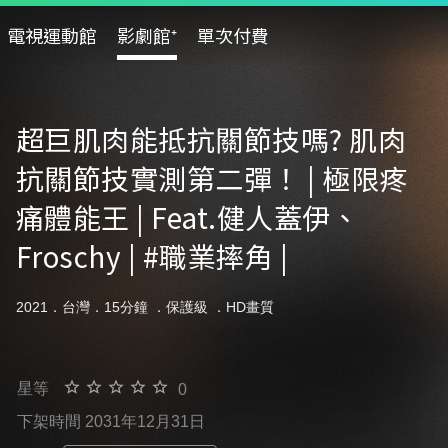
電視運動館
影劇館⁺
單次付費
超巨肌肉能抵抗關節技嗎? 肌肉
抗關節技實測第二彈！ | 極限疼
痛體能王 | Feat.健人蓋伊、
Froschy | #職業摔角 |
2021．台灣．15分鐘 ．
保護級
．HD畫質
星等
0
下架時間 2031年12月31日