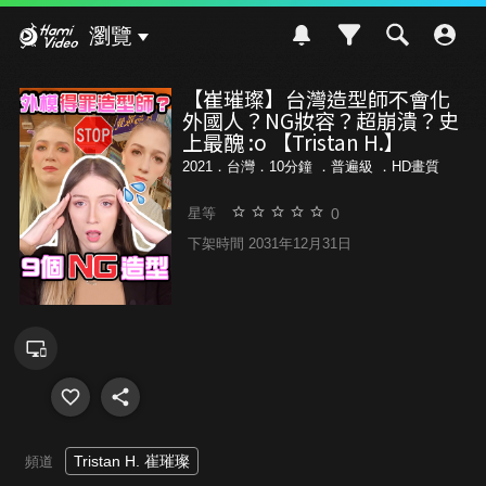
Hami Video
瀏覽
【崔璀璨】台灣造型師不會化
外國人？NG妝容？超崩潰？史
上最醜 :o 【Tristan H.】
2021．台灣．10分鐘 ．
普遍級
．HD畫質
0
星等
下架時間 2031年12月31日
Tristan H. 崔璀璨
頻道