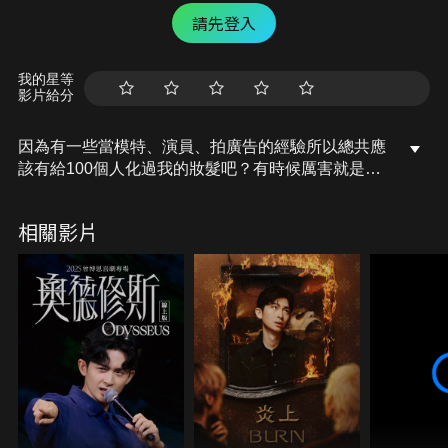
請先登入
我的星等
影片給分
因為有一些當模特、演員、拍廣告的經驗所以總共應
該有給100個人化過我的妝髮吧？有時候厲害就是厲
害，有時候覺得是不是得罪造型師了？怎麼這麼難
看！可能是因為化不同臉孔本來就有難度 反正都變好
相關影片
玩的故事了！
Adding up all of the times I've modeled, acted, or
appeared on TV shows, I've probably had my hair
and makeup done by about 100 different individuals.
Sometimes it turns out great, and sometimes... not so
much. It makes me wonder if I've done something to
offend them! Perhaps it's because styling each face
type comes with its own challenges. Anyway, it all
makes for an interesting story!