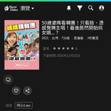
Hami Video
瀏覽
50歲婆媽看韓團！只看臉、憑
感覺猜主唱！最後居然開始挑
女婿...？
2021．台灣．7分鐘 ．
普遍級
．HD畫質
5
星等
下架時間 2031年12月31日
阿心Liao
頻道