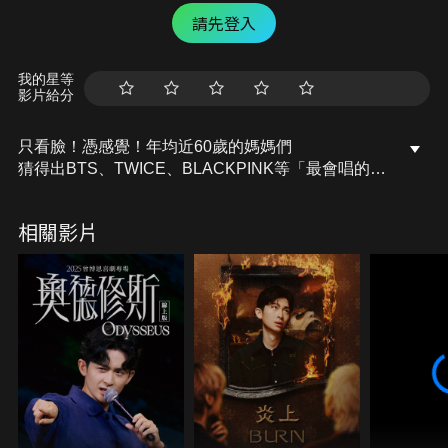
請先登入
我的星等
影片給分
只看臉！憑感覺！年均近60歲的媽媽們
猜得出BTS、TWICE、BLACKPINK等「最會唱的」
是誰嗎？
可愛的媽媽們猜到最後，居然開始挑起女婿......？
相關影片