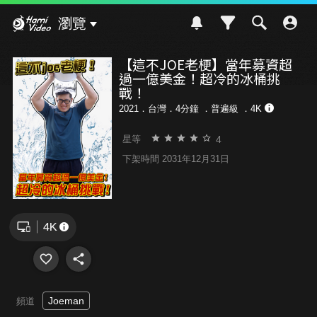
Hami Video
瀏覽
【這不JOE老梗】當年募資超
過一億美金！超冷的冰桶挑
戰！
2021．台灣．4分鐘 ．
普遍級
．4K
4
星等
下架時間 2031年12月31日
Joeman
頻道