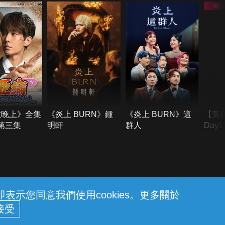
六晚上》全集
《炎上 BURN》鍾
《炎上 BURN》這
【荒
季第三集
明軒
群人
Day
難所
不了
示您同意我們使用cookies。更多關於