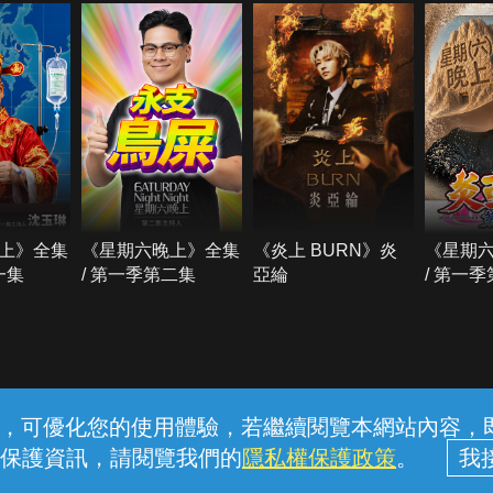
上》全集
《星期六晚上》全集
《炎上 BURN》炎
《星期
一集
/ 第一季第二集
亞綸
/ 第一
常見問題
線上客服
服務條款
隱私權保護
內容，可優化您的使用體驗，若繼續閱覽本網站內容，即表
保護資訊，請閱覽我們的
隱私權保護政策
。
中華電信股份有限公司個人家庭分公司 (統一編號：96979949) © 2026