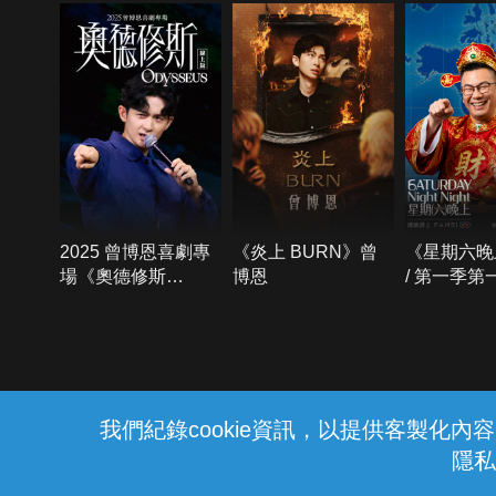
2025 曾博恩喜劇專
《炎上 BURN》曾
《星期六晚
場《奧德修斯
博恩
/ 第一季第
Odysseus》
{{notifyMsg}}
我們紀錄cookie資訊，以提供客製化
隱私