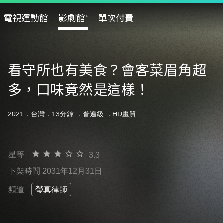
電視運動館
影劇館⁺
單次付費
看守所也有美食？會客菜眉角超
多，口味竟然是這樣！
2021．台灣．13分鐘 ．
普遍級
．HD畫質
星等
3.3
下架時間 2031年12月31日
頻道
瑩真律師