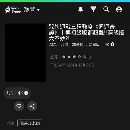
Hami Video
瀏覽
咒術迴戰三種難度《迴迴奇
譚》｜連初級版都超難!!高級版
大不妙?!
2021．台灣．20分鐘 ．
普遍級
．4K
3
星等
下架時間 2031年12月31日
我是江老師
頻道