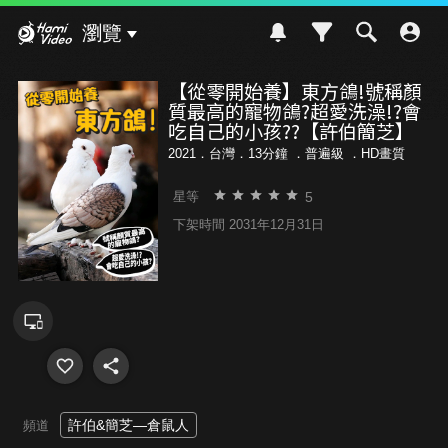
Hami Video
瀏覽
【從零開始養】東方鴿!號稱顏
質最高的寵物鴿?超愛洗澡!?會
吃自己的小孩??【許伯簡芝】
2021．台灣．13分鐘 ．
普遍級
．HD畫質
5
星等
下架時間 2031年12月31日
許伯&簡芝—倉鼠人
頻道