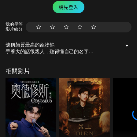
請先登入
我的星等
影片給分
號稱顏質最高的寵物鴿
手養大的話很親人，聽得懂自己的名字
聽說有人目睹東方鴿會吃自己的小孩
是真的嗎?那就開始今天的主題!
相關影片
從零開始養，東方鴿!