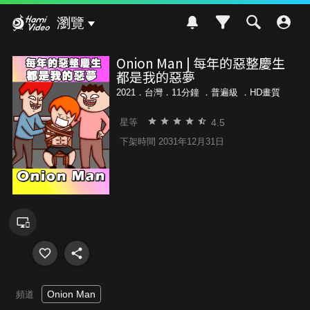
Hami Video
瀏覽
Onion Man | 每年的惡整慶生
都是我的惡夢
2021．台灣．11分鐘 ．
普遍級
．HD畫質
4.5
星等
下架時間 2031年12月31日
Onion Man
頻道