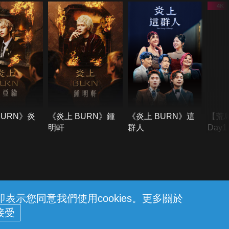
BURN》炎
《炎上 BURN》鍾
《炎上 BURN》這
【荒
明軒
群人
Day
難所
不了
示您同意我們使用cookies。更多關於