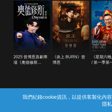
2025 曾博恩喜劇專
《炎上 BURN》曾
《星期六晚
場《奧德修斯
博恩
/ 第一季第
Odysseus》
{{notifyMsg}}
我們紀錄cookie資訊，以提供客製化
隱私