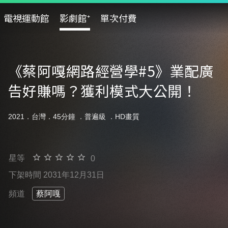
電視運動館
影劇館⁺
單次付費
《蔡阿嘎網路經營學#5》業配廣
告好賺嗎？獲利模式大公開！
2021．台灣．45分鐘 ．
普遍級
．HD畫質
星等
0
下架時間 2031年12月31日
頻道
蔡阿嘎