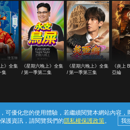
上》全集
《星期六晚上》全集
《星期六晚上》全集
《炎上 
一集
/ 第一季第二集
/ 第一季第三集
亞綸
常見問題
線上客服
服務條款
隱私權保護
內容，可優化您的使用體驗，若繼續閱覽本網站內容，即表
保護資訊，請閱覽我們的
隱私權保護政策
。
中華電信股份有限公司個人家庭分公司 (統一編號：96979949) © 2026