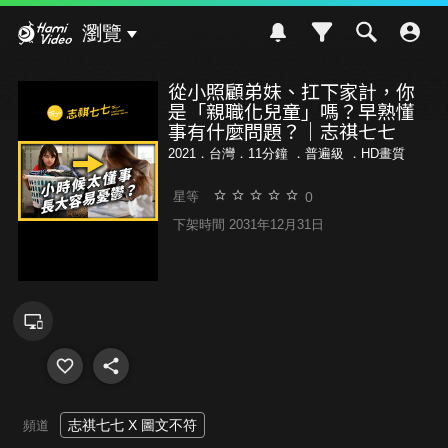
Hami Video
瀏覽
從小照顧弟妹、扛下家計，你
是「親職化兒童」嗎？早熟懂
事有什麼問題？｜志祺七七
2021．台灣．11分鐘 ．
普遍級
．HD畫質
0
星等
下架時間 2031年12月31日
志祺七七 X 圖文不符
頻道