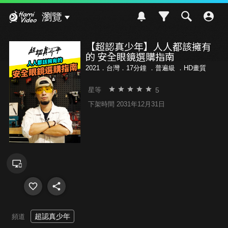
Hami Video
瀏覽
【超認真少年】人人都該擁有
的 安全眼鏡選購指南
2021．台灣．17分鐘 ．
普遍級
．HD畫質
5
星等
下架時間 2031年12月31日
超認真少年
頻道