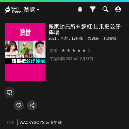
Hami Video
瀏覽
搬家動員所有網紅 結果把公仔
摔壞
2021．台灣．12分鐘 ．
普遍級
．HD畫質
5
星等
下架時間 2031年12月31日
WACKYBOYS 反骨男孩
頻道