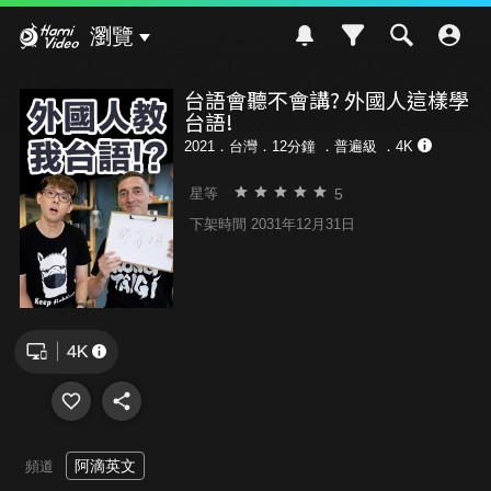
Hami Video
瀏覽
台語會聽不會講? 外國人這樣學
台語!
2021．台灣．12分鐘 ．
普遍級
．4K
5
星等
下架時間 2031年12月31日
阿滴英文
頻道