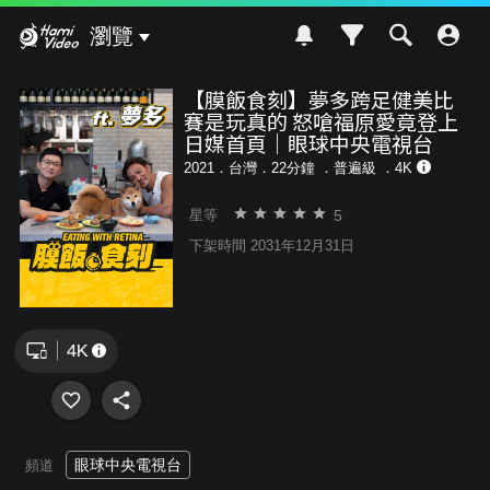
Hami Video
瀏覽
【膜飯食刻】夢多跨足健美比
賽是玩真的 怒嗆福原愛竟登上
日媒首頁｜眼球中央電視台
2021．台灣．22分鐘 ．
普遍級
．4K
5
星等
下架時間 2031年12月31日
眼球中央電視台
頻道