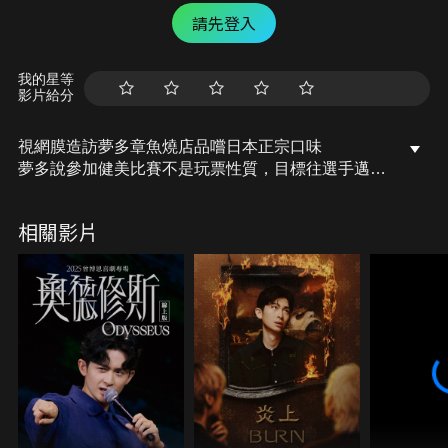
請先登入
我的星等
影片給分
視網膜造訪夢多章魚燒店品嚐日本正宗口味
夢多說參加健美比賽不是玩票性質，目標往選手邁進
透露嗆完福原愛不只丟代言還登上日媒首頁，讓媽媽
越洋來電關心
相關影片