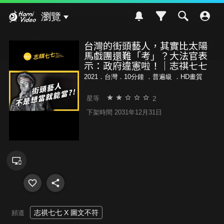
Hami Video
瀏覽
台灣的街頭藝人，其實比太陽
馬戲團還難「考」？大法官表
示：政府違憲啦！｜志祺七七
2021．台灣．10分鐘 ．
普遍級
．HD畫質
2
星等
下架時間 2031年12月31日
志祺七七 X 圖文不符
頻道