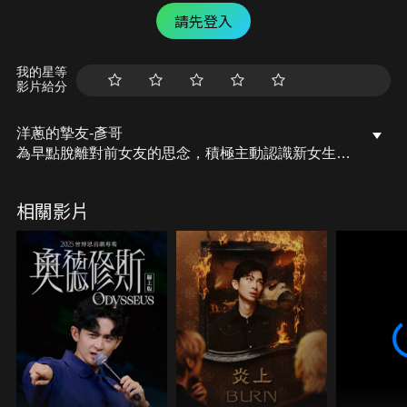
請先登入
我的星等
影片給分
洋蔥的摯友-彥哥
為早點脫離對前女友的思念，積極主動認識新女生
身為多年好友的Olivia令他身陷情網
彥哥到底能否追求成功呢?
相關影片