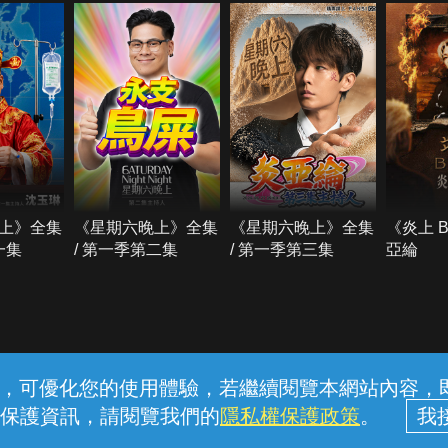
上》全集
《星期六晚上》全集
《星期六晚上》全集
《炎上 
一集
/ 第一季第二集
/ 第一季第三集
亞綸
常見問題
線上客服
服務條款
隱私權保護
內容，可優化您的使用體驗，若繼續閱覽本網站內容，即表
保護資訊，請閱覽我們的
隱私權保護政策
。
中華電信股份有限公司個人家庭分公司 (統一編號：96979949) © 2026