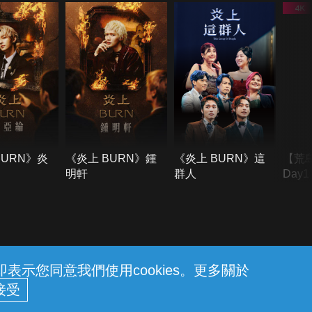
BURN》炎
《炎上 BURN》鍾
《炎上 BURN》這
【荒
明軒
群人
Day
難所
不了
示您同意我們使用cookies。更多關於