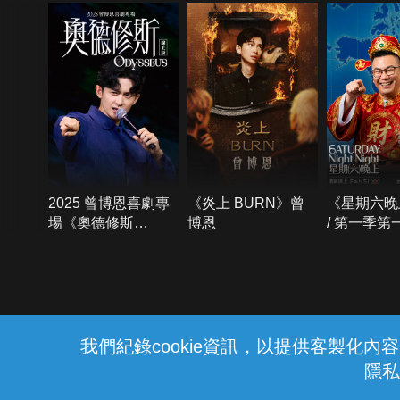
2025 曾博恩喜劇專
《炎上 BURN》曾
《星期六晚
場《奧德修斯
博恩
/ 第一季第
Odysseus》
{{notifyMsg}}
我們紀錄cookie資訊，以提供客製化
隱私