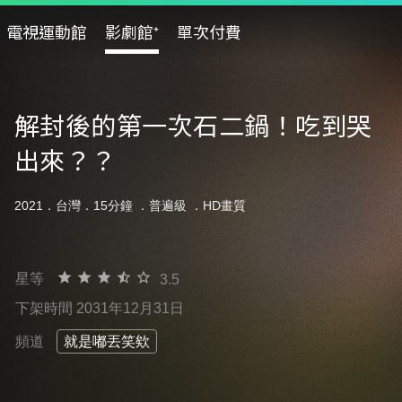
電視運動館
影劇館⁺
單次付費
解封後的第一次石二鍋！吃到哭
出來？？
2021．台灣．15分鐘 ．
普遍級
．HD畫質
星等
3.5
下架時間 2031年12月31日
頻道
就是嘟丟笑欸