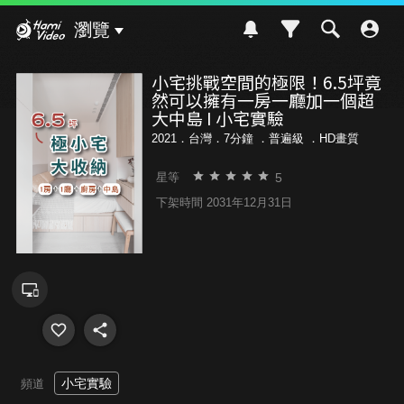
Hami Video
瀏覽
小宅挑戰空間的極限！6.5坪竟
然可以擁有一房一廳加一個超
大中島 I 小宅實驗
2021．台灣．7分鐘 ．
普遍級
．HD畫質
5
星等
下架時間 2031年12月31日
小宅實驗
頻道