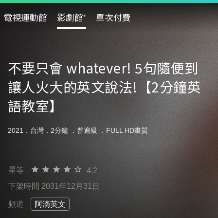
電視運動館
影劇館⁺
單次付費
不要只會 whatever! 5句隨便到
讓人火大的英文說法!【2分鐘英
語教室】
2021．台灣．2分鐘 ．
普遍級
．FULL HD畫質
星等
4.2
下架時間 2031年12月31日
頻道
阿滴英文