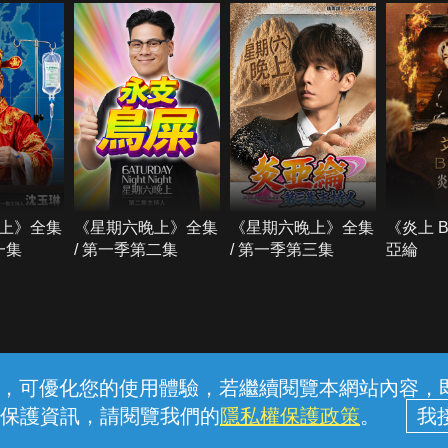
上》全集
《星期六晚上》全集
《星期六晚上》全集
《炎上 
一集
/ 第一季第二集
/ 第一季第三集
亞綸
常見問題
線上客服
服務條款
隱私權保護
內容，可優化您的使用體驗，若繼續閱覽本網站內容，即表
保護資訊，請閱覽我們的
隱私權保護政策
。
中華電信股份有限公司個人家庭分公司 (統一編號：96979949) © 2026