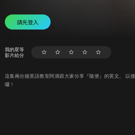
請先登入
我的星等
影片給分
這集兩分鐘英語教室阿滴跟大家分享『隨便』的英文。 以
囉！