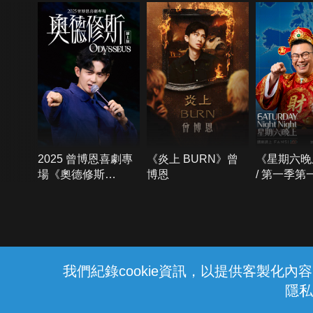
2025 曾博恩喜劇專
《炎上 BURN》曾
《星期六晚
場《奧德修斯
博恩
/ 第一季第
Odysseus》
{{notifyMsg}}
我們紀錄cookie資訊，以提供客製化
隱私