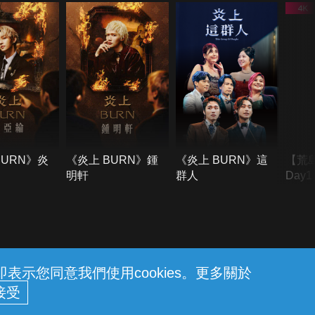
BURN》炎
《炎上 BURN》鍾
《炎上 BURN》這
【荒
明軒
群人
Day
難所
不了
示您同意我們使用cookies。更多關於