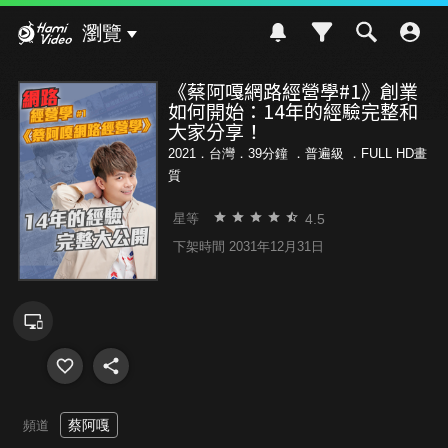
Hami Video
瀏覽
《蔡阿嘎網路經營學#1》創業
如何開始：14年的經驗完整和
大家分享！
2021．台灣．39分鐘 ．
普遍級
．FULL HD畫
質
4.5
星等
下架時間 2031年12月31日
蔡阿嘎
頻道