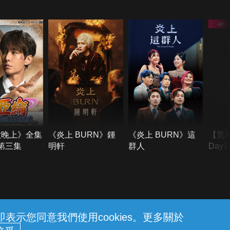
六晚上》全集
《炎上 BURN》鍾
《炎上 BURN》這
【荒
季第三集
明軒
群人
Day
難所
不了
示您同意我們使用cookies。更多關於