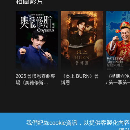
相關影片
2025 曾博恩喜劇專
《炎上 BURN》曾
《星期六晚
場《奧德修斯
博恩
/ 第一季第
Odysseus》
{{notifyMsg}}
我們紀錄cookie資訊，以提供客製化