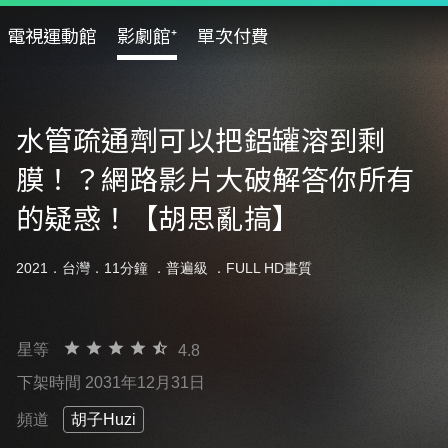
電視運動館
影劇館⁺
單次付費
水管疏通劑可以把鋁罐溶到剩
膜！？網路影片大破解答你所有
的疑惑！【胡思亂搞】
2021．台灣．11分鐘 ．
普遍級
．FULL HD畫質
星等
4.8
下架時間 2031年12月31日
頻道
胡子Huzi