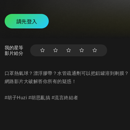
請先登入
我的星等
影片給分
口罩熱氣球？漂浮膠帶？水管疏通劑可以把鋁罐溶到剩膜？
網路影片大破解答你所有的疑惑！
#胡子Huzi #胡思亂搞 #流言終結者