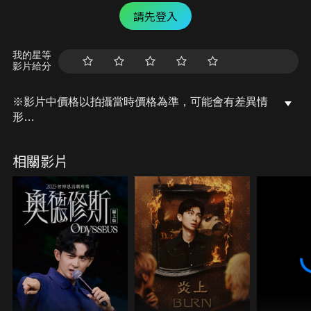
請先登入
我的星等
影片給分
※影片中價格以拍攝當時價格為準，可能會有差異情
形
這是6/25拍攝的影片。我們現在拍攝都有把口罩戴
好！最近疫情緊張，大家盡量待在家裡看我們的影片
相關影片
喔！大家如果前往公共場所一定要戴上口罩、謹慎防
疫；店家人潮眾多時不建議前往喔 請大家多多見諒！
在這邊可以搶先14天看到三原JAPAN的影片喔！
未來也請大家多多指教！也要記得訂閱三原JAPAN的
頻道喔！
三原JAPAN官方 LINE～： @sanyuanjapan（別忘
記加@ 喔～）