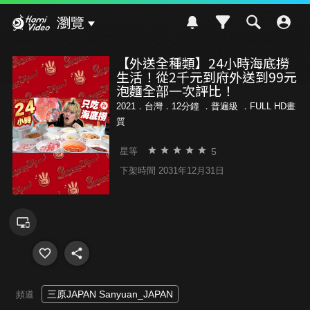
Hami Video
瀏覽
【外送全種類】24小時海底撈
生活！從2千元到府外送到99元
泡麵全部一次評比！
2021．台灣．12分鐘 ．
普遍級
．FULL HD畫
質
5
星等
下架時間 2031年12月31日
三原JAPAN Sanyuan_JAPAN
頻道