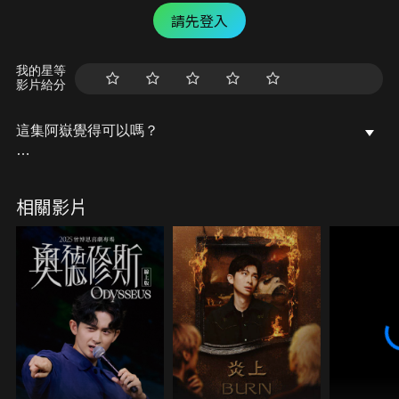
請先登入
我的星等
影片給分
這集阿嶽覺得可以嗎？
【狗屎寫手】是由薩泰爾娛樂製作的系列喜劇節目，
邀請各領域名人來到 Openmic 現場，不能排練、不
相關影片
能看稿，戴上耳機直接上台演出量身訂製的笑話！資
深藝人羅時豐、王彩樺到網路名人蔡阿嘎、阿滴等人
都曾是薩泰爾的座上賓，考驗來賓臨場發揮的功力！
在薩泰爾寫手的幕後操控下，每集內容都在充滿未知
情況下帶給觀眾意想不到的驚喜。
【關於 STR Network 薩泰爾娛樂】
薩泰爾娛樂是一間台灣喜劇公司，我們以「中文世界
最強喜劇公司」為志業。
擅長各式喜劇製作，從網路節目到線下演出，知名作