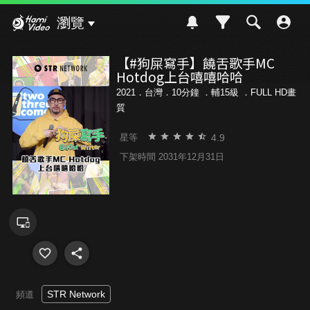
Hami Video
瀏覽
【#狗屎寫手】饒舌歌手MC
Hotdog上台嘻嘻哈哈
2021．台灣．10分鐘 ．
輔15級
．FULL HD畫
質
4.9
星等
下架時間 2031年12月31日
STR Network
頻道