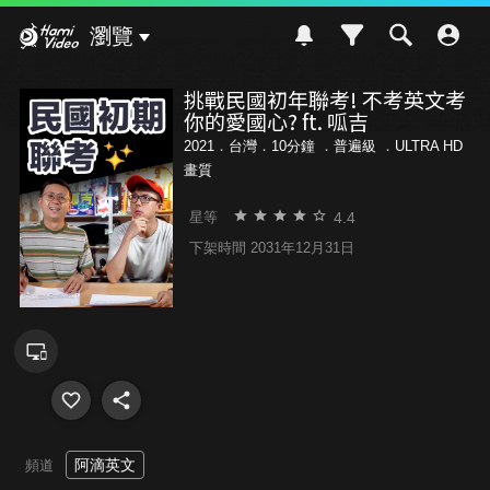
Hami Video
瀏覽
挑戰民國初年聯考! 不考英文考
你的愛國心? ft. 呱吉
2021．台灣．10分鐘 ．
普遍級
．ULTRA HD
畫質
4.4
星等
下架時間 2031年12月31日
阿滴英文
頻道