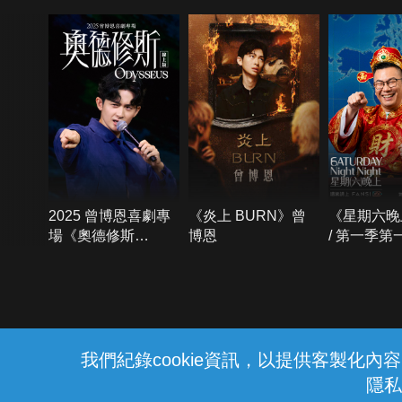
2025 曾博恩喜劇專
《炎上 BURN》曾
《星期六晚
場《奧德修斯
博恩
/ 第一季第
Odysseus》
{{notifyMsg}}
我們紀錄cookie資訊，以提供客製化
隱私