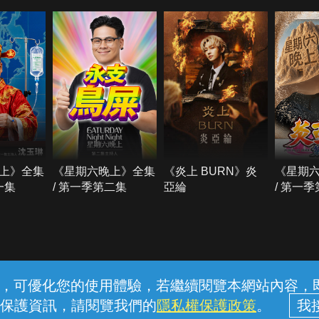
上》全集
《星期六晚上》全集
《炎上 BURN》炎
《星期
一集
/ 第一季第二集
亞綸
/ 第一
常見問題
線上客服
服務條款
隱私權保護
內容，可優化您的使用體驗，若繼續閱覽本網站內容，即表
保護資訊，請閱覽我們的
隱私權保護政策
。
中華電信股份有限公司個人家庭分公司 (統一編號：96979949) © 2026