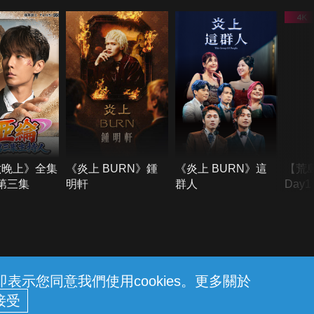
六晚上》全集
《炎上 BURN》鍾
《炎上 BURN》這
【荒
季第三集
明軒
群人
Day
難所
不了
示您同意我們使用cookies。更多關於