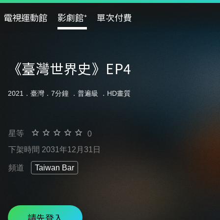
電視運動館
影劇館⁺
單次付費
《臺灣世界史》EP4
2021．臺灣．7分鐘 ．
普遍級
．HD畫質
星等
0
下架時間 2031年12月31日
頻道
Taiwan Bar
請先登入