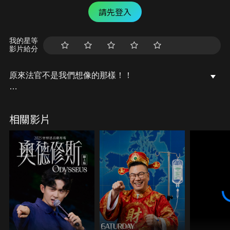
請先登入
我的星等
影片給分
原來法官不是我們想像的那樣！！
在大家心中的法官形象，
總是環繞著莊重、嚴肅、專業的氛圍，
相關影片
或許在有些人的心目中，
法官如同歷史古裝劇那般是個手掌生殺大權的職業
(開~~鍘~~~~)，
再加上平常也鮮少有機會得知法官們的日常，
更因此蒙上幾層神秘的面紗！
究竟……
最神祕也最令人期待的重量級職業——「法官」本人
來啦～～～
到底法官們的日常都面臨什麼樣的困難與挑戰呢？