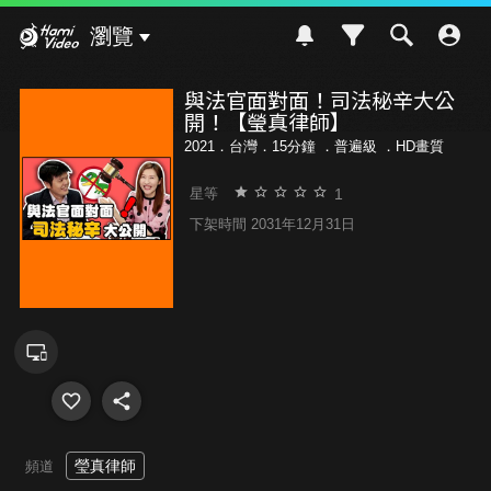
Hami Video
瀏覽
與法官面對面！司法秘辛大公
開！【瑩真律師】
2021．台灣．15分鐘 ．
普遍級
．HD畫質
1
星等
下架時間 2031年12月31日
瑩真律師
頻道