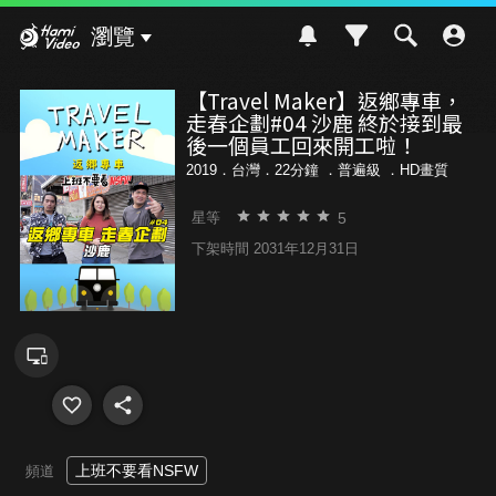
Hami Video
瀏覽
【Travel Maker】返鄉專車，
走春企劃#04 沙鹿 終於接到最
後一個員工回來開工啦！
2019．台灣．22分鐘 ．
普遍級
．HD畫質
5
星等
下架時間 2031年12月31日
上班不要看NSFW
頻道