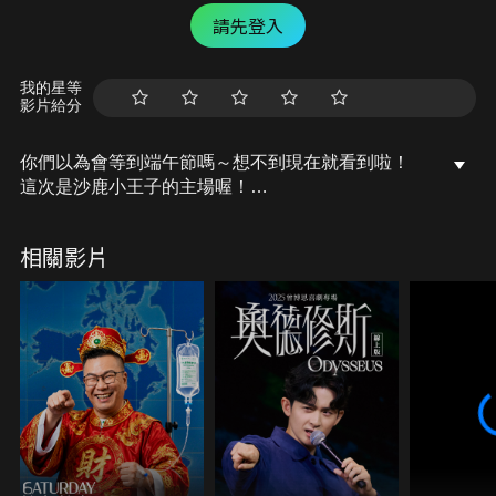
請先登入
我的星等
影片給分
你們以為會等到端午節嗎～想不到現在就看到啦！
這次是沙鹿小王子的主場喔！
想不到返鄉專車也有廣告了呢～
大家要記得五月底繳稅喔
相關影片
#返鄉專車​
#沙鹿​
#最後一集​
#行動支付也可以繳稅囉​
#今年節稅真的有感​
#財政部中區國稅局廣告​
所得稅制優化專區：
https://www.ntbca.gov.tw/multiplehtml/6528f264f99f42c19a