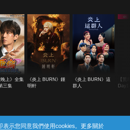
六晚上》全集
《炎上 BURN》鍾
《炎上 BURN》這
【荒
季第三集
明軒
群人
Day
難所
不了
示您同意我們使用cookies。更多關於