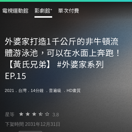
電視運動館
影劇館⁺
單次付費
外婆家打造1千公斤的非牛頓流
體游泳池，可以在水面上奔跑！
【黃氏兄弟】 #外婆家系列​
EP.15
2021．台灣．14分鐘 ．
普遍級
．HD畫質
星等
3.8
下架時間 2031年12月31日