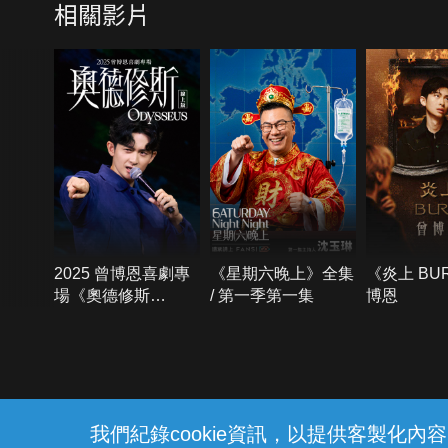
相關影片
2025 曾博恩喜劇專
《星期六晚上》全集
《炎上 BU
場《奧德修斯
/ 第一季第一集
博恩
Odysseus》
{{notifyMsg}}
我們紀錄cookie資訊，以提供客製化