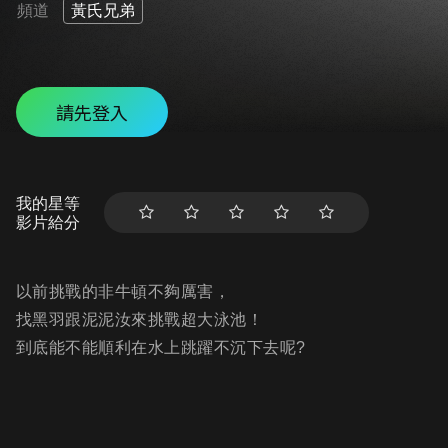
頻道
黃氏兄弟
請先登入
我的星等
影片給分
以前挑戰的非牛頓不夠厲害，
找黑羽跟泥泥汝來挑戰超大泳池！
到底能不能順利在水上跳躍不沉下去呢?