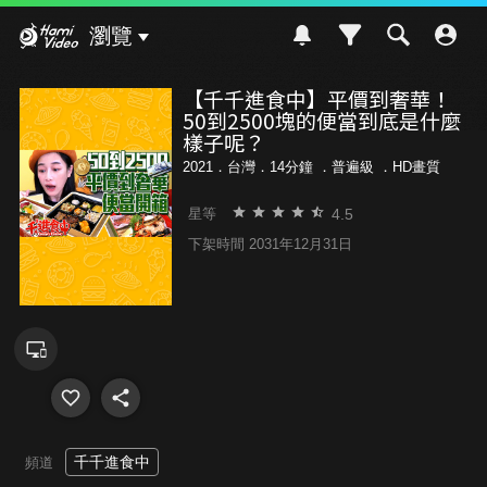
Hami Video
瀏覽
【千千進食中】平價到奢華！
50到2500塊的便當到底是什麼
樣子呢？
2021．台灣．14分鐘 ．
普遍級
．HD畫質
4.5
星等
下架時間 2031年12月31日
千千進食中
頻道