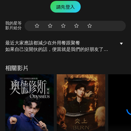
請先登入
我的星等
影片給分
最近大家應該都減少在外用餐跟聚餐
如果自己沒開伙的話，便當就是我們的好朋友了
身為一個便當愛好者
這次來開箱平價到奢華
相關影片
從50塊的家庭便當到2500塊的豪華組合
究竟內容物是什麼！！
我身邊其實蠻多人不喜歡吃便當的
因為覺得很冷漠（？ 哈哈哈哈
你們尬意嗎？