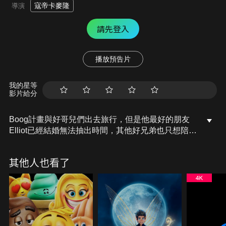
寇帝卡麥隆
導演
請先登入
播放預告片
我的星等
影片給分
Boog計畫與好哥兒們出去旅行，但是他最好的朋友
Elliot已經結婚無法抽出時間，其他好兄弟也只想陪伴
家人，失望的他只好自己一個人去旅行。旅途中遇見
正在巡迴的俄羅斯馬戲團，讓他的旅程充滿驚喜與刺
其他人也看了
激。