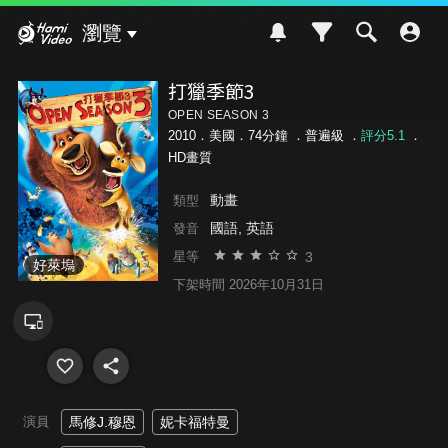
Hami Video
瀏覽
打獵季節3
OPEN SEASON 3
2010．美國．74分鐘 ．
普遍級
．
評分5.1
．
HD畫質
動畫
類型
國語, 英語
發音
3
星等
好萊塢
下架時間 2026年10月31日
演員
馬修J.穆恩
妮卡福特曼