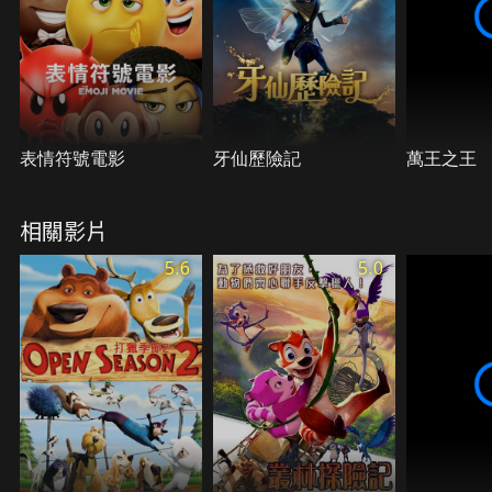
表情符號電影
牙仙歷險記
萬王之王
相關影片
5.6
5.0