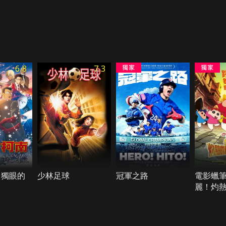
6.8
7.3
 獨眼的
少林足球
冠軍之路
電影蠟
麗！灼
者們