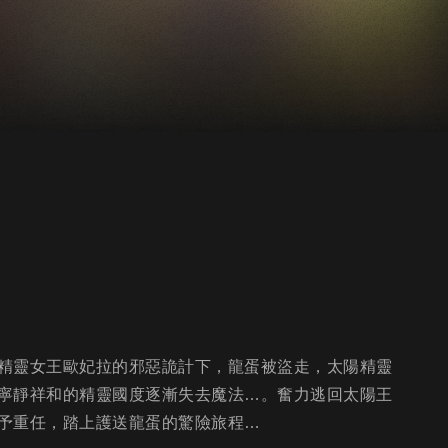
精靈女王歐妃拉的邪惡詭計下，龍蛋被盜走，太陽精靈
寧靜祥和的精靈國度逐漸失去魔法…。奮力逃回太陽王
予重任，踏上護送龍蛋的驚險旅程…