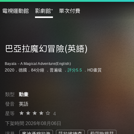
電視運動館
影劇館⁺
單次付費
巴亞拉魔幻冒險(英語)
Bayala－A Magical Adventure(English)
2020．德國．84分鐘 ．
普遍級
．
評分5.5
．HD畫質
類型
動畫
發音
英語
星等
4
下架時間 2026年08月06日
演員
麥迪遜穆拉海
莎拉彼德森
莉莎歐提茲