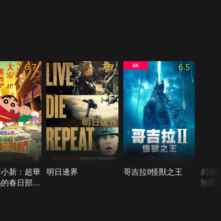
6.7
7.9
6.5
筆小新：超華
明日邊界
哥吉拉II怪獸之王
劇場
熱的春日部舞
無限城
窩座