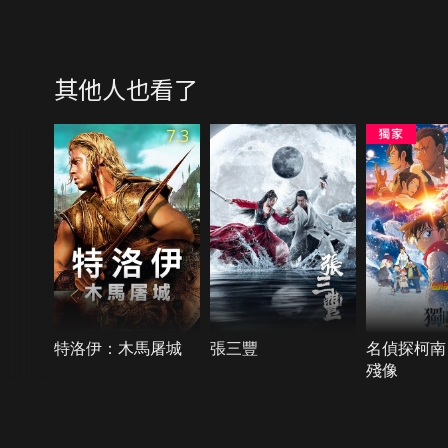
其他人也看了
7.3
特洛伊：木馬屠城
張三豐
名偵探柯南
殘像