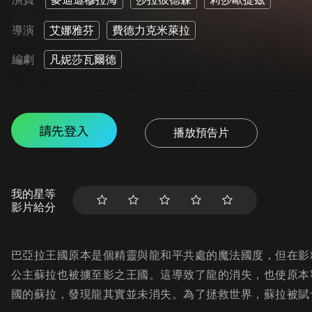
導演
艾娜雅芬
費德力克米萊拉
編劇
凡妮莎瓦爾德
請先登入
播放預告片
我的星等
影片給分
巴亞拉王國原本是個精靈與龍和平共處的魔法國度，但在影
公主蘇拉也被擄至影之王國。這導致了龍的消失，也使原本
國的蘇拉，發現龍其實並未消失。為了拯救世界，蘇拉被賦