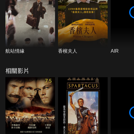
航站情緣
香檳夫人
AIR
相關影片
7.5