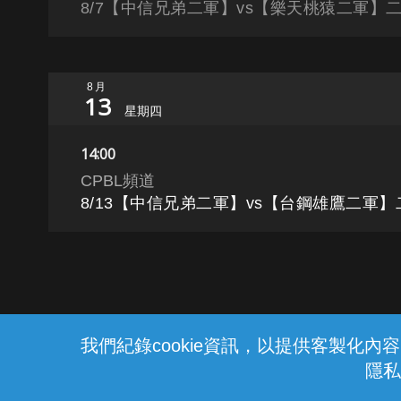
8/7【中信兄弟二軍】vs【樂天桃猿二軍】二軍
8月
13
星期四
14:00
CPBL頻道
8/13【中信兄弟二軍】vs【台鋼雄鷹二軍】二
{{notifyMsg}}
我們紀錄cookie資訊，以提供客製化
隱私