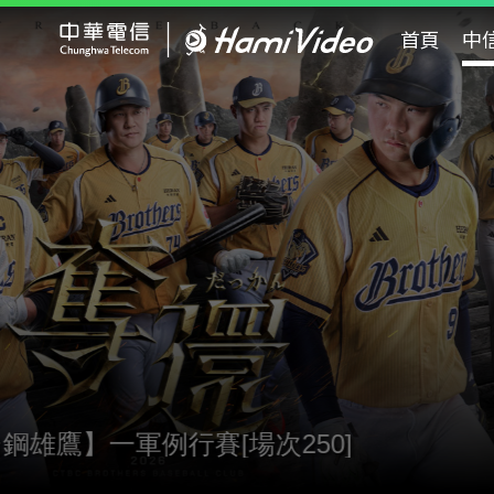
Hami Video
首頁
中
8/8
16:
8/8【中信
奪還