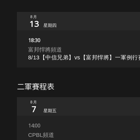
8月
13
星期四
18:30
富邦悍將頻道
8/13【中信兄弟】vs【富邦悍將】一軍例行賽
二軍賽程表
8月
7
星期五
14:00
CPBL頻道