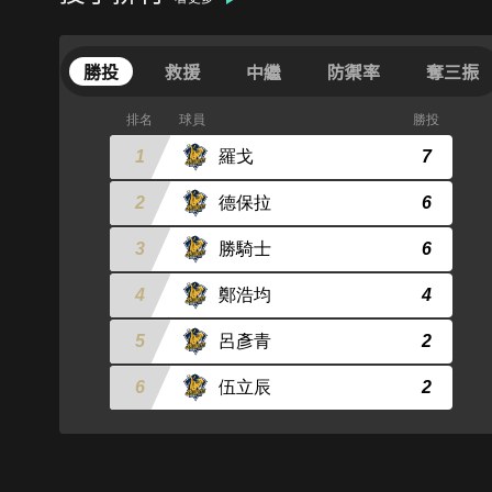
勝投
救援
中繼
防禦率
奪三振
排名
球員
勝投
1
羅戈
7
2
德保拉
6
3
勝騎士
6
4
鄭浩均
4
5
呂彥青
2
6
伍立辰
2