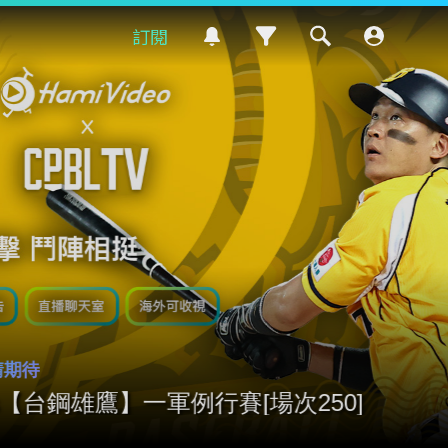
訂閱
8/8
16:00開
8/8【中信兄弟
奪還