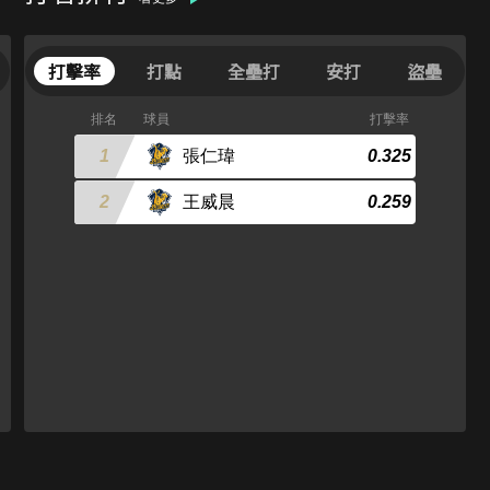
打擊率
打點
全壘打
安打
盜壘
排名
球員
打擊率
1
張仁瑋
0.325
2
王威晨
0.259