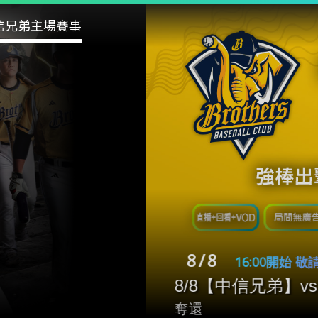
信兄弟主場賽事
00開始 敬請期待
兄弟】vs【台鋼雄鷹】一軍例行賽[場次250]