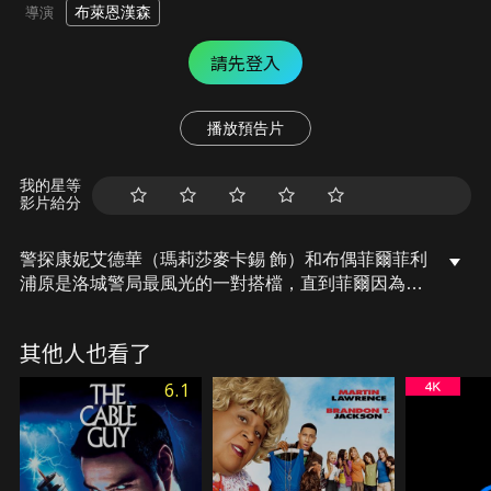
布萊恩漢森
導演
請先登入
播放預告片
我的星等
影片給分
警探康妮艾德華（瑪莉莎麥卡錫 飾）和布偶菲爾菲利
浦原是洛城警局最風光的一對搭檔，直到菲爾因為涉
入一樁槍擊案被免職，導致兩人被迫拆夥。離開警局
後的菲爾淪為私家偵探，四處接案維生，但某次調查
其他人也看了
過程中，他發現自己身陷一樁布偶連續殺人案，受害
者全是90年代家喻戶曉兒童節目「歡樂時光幫」的演
6.1
員。為了找出凶手，菲爾只好找上老搭檔康妮，再度
發揮辦案本事，攜手破案。