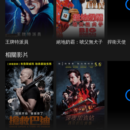
王牌特派員
絕地奶霸：唬父無犬子
捍衛天使
相關影片
5.6