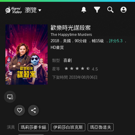
Hami Video
瀏覽
歡樂時光謀殺案
The Happytime Murders
2018．美國．90分鐘 ．
輔15級
．
評分5.3
．
HD畫質
喜劇
類型
4.5
星等
下架時間 2033年08月06日
演員
瑪莉莎麥卡錫
伊莉莎白班克斯
瑪亞魯道夫