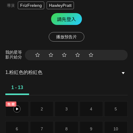
FrizFreleng
HawleyPratt
導演
請先登入
播放預告片
我的星等
影片給分
1.粉紅色的粉紅色
1 - 13
免費
1
2
3
4
5
6
7
8
9
10