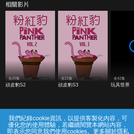
相關影片
全20集
全22集
全42集
頑皮豹S2
頑皮豹S3
玩具世界
我們紀錄cookie資訊，以提供客製化內容，可
{{notifyMsg}}
優化您的使用體驗，若繼續閱覽本網站內容，
常見問題
線上客服
服務條款
隱私權保護
即表示您同意我們使用cookies。更多關於隱私