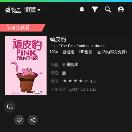
Hami Video
瀏覽
部份免費看
頑皮豹
List of The Pink Panther cartoons
1964 ．
普遍級
．HD畫質 ．全13集(部分免費)
卡通明星
類型
無
發音
4.3
星等
下架時間
2030年12月31日