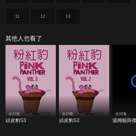
11
12
13
其他人也看了
全22集
全20集
全20集
頑皮豹S3
頑皮豹S2
湯姆貓與