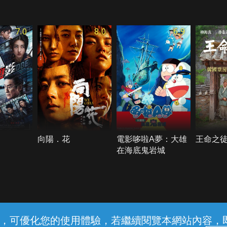
7.0
8.0
6.9
向陽．花
電影哆啦A夢：大雄
王命之
在海底鬼岩城
常見問題
線上客服
服務條款
隱私權保護
內容，可優化您的使用體驗，若繼續閱覽本網站內容，即表