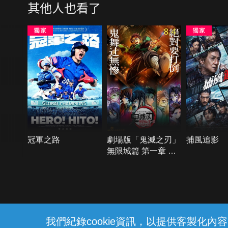
其他人也看了
8.4
冠軍之路
劇場版「鬼滅之刃」
捕風追影
無限城篇 第一章 猗
窩座再襲
{{notifyMsg}}
我們紀錄cookie資訊，以提供客製化