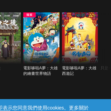
7.3
6.9
徒
電影哆啦A夢：大雄
電影哆啦A夢：大雄
只是
的繪畫世界物語
西遊記
示您同意我們使用cookies。更多關於