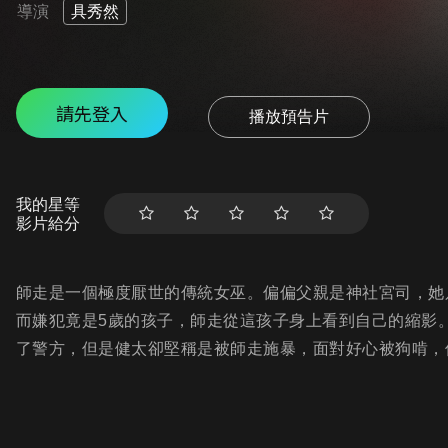
導演
具秀然
請先登入
播放預告片
我的星等
影片給分
師走是一個極度厭世的傳統女巫。偏偏父親是神社宮司，她
而嫌犯竟是5歲的孩子，師走從這孩子身上看到自己的縮影
了警方，但是健太卻堅稱是被師走施暴，面對好心被狗啃，