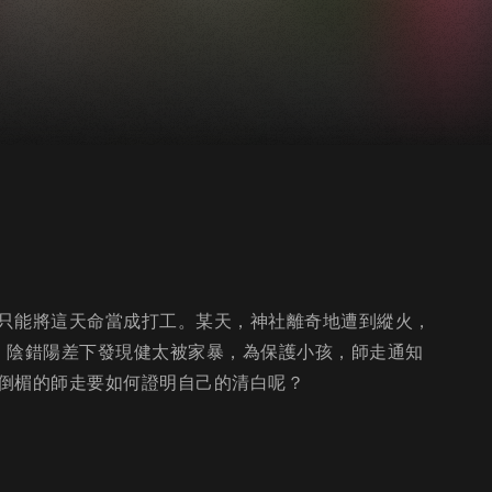
只能將這天命當成打工。某天，神社離奇地遭到縱火，
。陰錯陽差下發現健太被家暴，為保護小孩，師走通知
倒楣的師走要如何證明自己的清白呢？