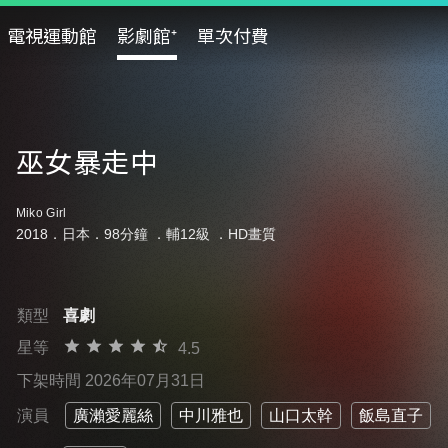
電視運動館
影劇館⁺
單次付費
巫女暴走中
Miko Girl
2018．日本．98分鐘 ．
輔12級
．HD畫質
類型
喜劇
星等
4.5
下架時間 2026年07月31日
演員
廣瀨愛麗絲
中川雅也
山口太幹
飯島直子