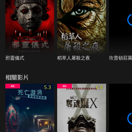
邪靈儀式
稻草人屠殺之夜
坎普頓莊
相關影片
5.3
6.8