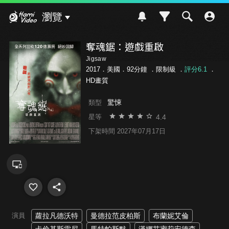
Hami Video
瀏覽
奪魂鋸：遊戲重啟
Jigsaw
2017．美國．92分鐘 ．
限制級
．
評分6.1
．
HD畫質
驚悚
類型
4.4
星等
下架時間 2027年07月17日
演員
蘿拉凡德沃特
曼德拉范皮柏斯
布蘭妮艾倫