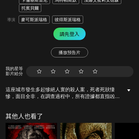
卡倫基斯雷尼
馬特帕斯默
漢娜艾蜜莉安德森
托賓貝爾
麥可斯派瑞格
彼得斯派瑞格
導演
請先登入
播放預告片
我的星等
影片給分
這座城市發生多起慘絕人寰的殺人案，死者死狀悽
慘，面目全非，在調查過程中，所有證據都直指凶手
是人稱「拼圖殺人魔」的約翰克萊默，但克萊默已經
過世10年。究竟是有人故弄玄虛，模仿他的手法犯
其他人也看了
案，還是殺人魔其實沒有死，血腥的獵殺遊戲又重新
開始？