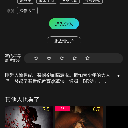
柴崎幸
栗山千明
塚本高史
高岡奏輔
深作欣二
導演
請先登入
播放預告片
我的星等
影片給分
剛進入新世紀，某國卻面臨衰敗。懼怕青少年的大人
們，發起了新世紀教育改革法，通稱「BR法」。每
年一次，從全國中學中隨機選出一個班級，並在無人
島進行一場互相殘殺的遊戲，直到剩下一人為止。城
其他人也看了
岩中學3年B班的學生們，被以校外教學的名義帶到無
人島，在班導北野老師無情的指導下，他們被迫參加
7.5
6.7
這場驚悚的奪命遊戲…。