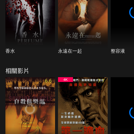
香水
永遠在一起
整容液
相關影片
6.6
7.7