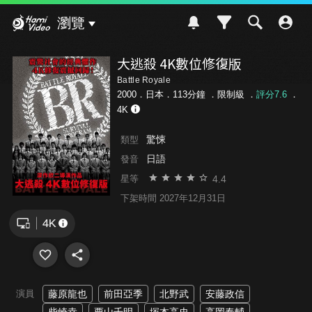
Hami Video
瀏覽
大逃殺 4K數位修復版
Battle Royale
2000．日本．113分鐘 ．
限制級
．
評分7.6
．
4K
驚悚
類型
日語
發音
4.4
星等
下架時間 2027年12月31日
演員
藤原龍也
前田亞季
北野武
安藤政信