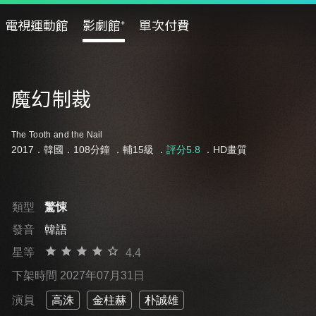
電視運動館
影劇館⁺
單次付費
魔幻制裁
The Tooth and the Nail
2017．韓國．108分鐘 ．
輔15級
．
評分5.8
．HD畫質
類型
驚悚
發音
韓語
星等
4.4
下架時間 2027年07月31日
演員
高洙
金柱赫
朴誠雄