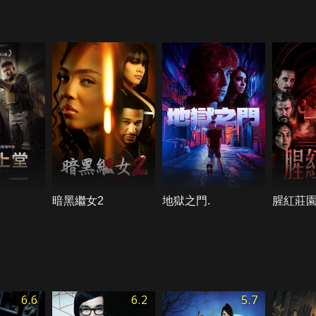
暗黑繼女2
地獄之門.
腥紅莊
6.6
6.2
5.7