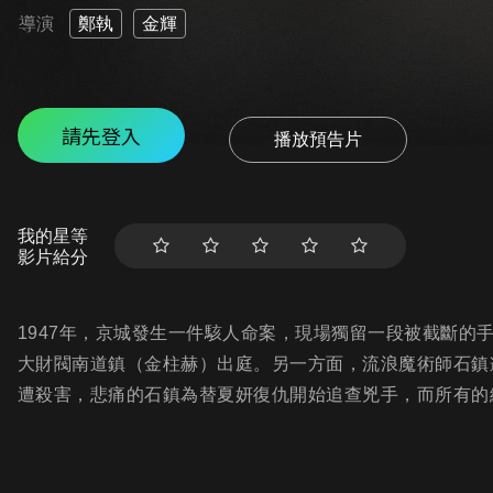
導演
鄭執
金輝
請先登入
播放預告片
我的星等
影片給分
1947年，京城發生一件駭人命案，現場獨留一段被截斷的
大財閥南道鎮（金柱赫）出庭。另一方面，流浪魔術師石鎮
遭殺害，悲痛的石鎮為替夏妍復仇開始追查兇手，而所有的