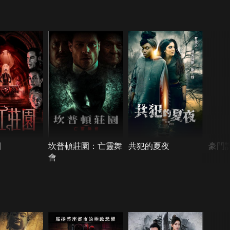
園
坎普頓莊園：亡靈舞
共犯的夏夜
豪門
會