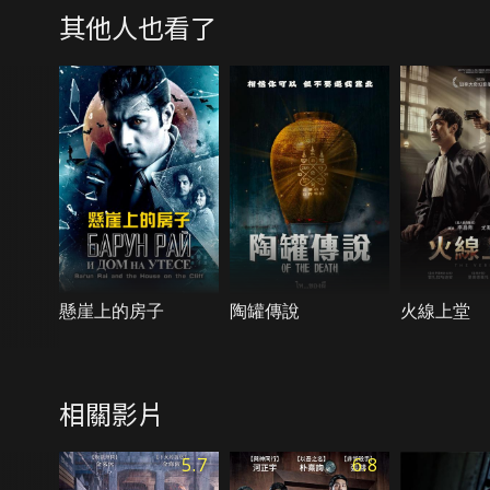
其他人也看了
懸崖上的房子
陶罐傳說
火線上堂
相關影片
5.7
6.8