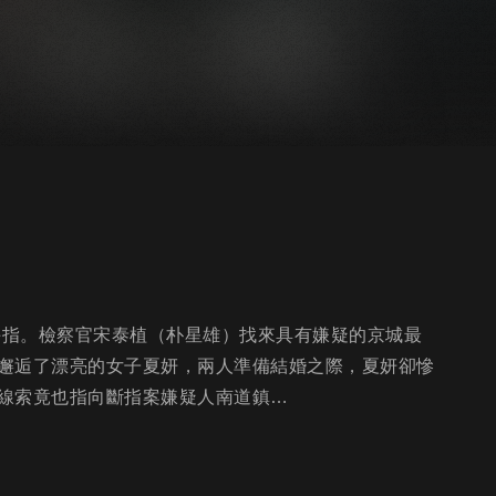
手指。檢察官宋泰植（朴星雄）找來具有嫌疑的京城最
邂逅了漂亮的女子夏妍，兩人準備結婚之際，夏妍卻慘
線索竟也指向斷指案嫌疑人南道鎮…