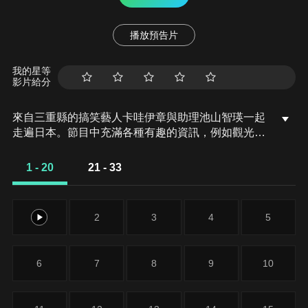
播放預告片
我的星等
影片給分
來自三重縣的搞笑藝人卡哇伊章與助理池山智瑛一起
走遍日本。節目中充滿各種有趣的資訊，例如觀光景
點與美味料理，都能讓你心動。
1 - 20
21 - 33
1
2
3
4
5
6
7
8
9
10