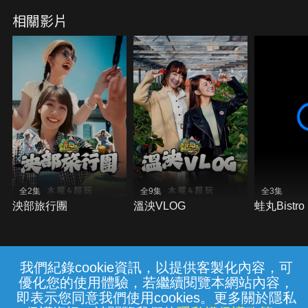
相關影片
全2集
全9集
全3集
泱部旅行團
溫泱VLOG
蛙丸Bistro
我們紀錄cookie資訊，以提供客製化內容，可
{{notifyMsg}}
優化您的使用體驗，若繼續閱覽本網站內容，
常見問題
線上客服
服務條款
隱私權保護
即表示您同意我們使用cookies。更多關於隱私