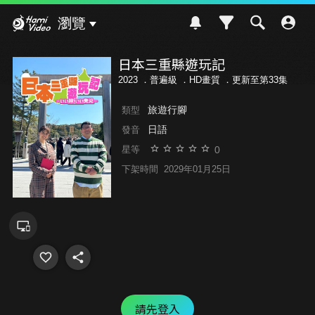
Hami Video
瀏覽
日本三重縣遊玩記
2023 ．
普遍級
．HD畫質 ．更新至第33集
旅遊行腳
類型
日語
發音
0
星等
下架時間
2029年01月25日
請先登入