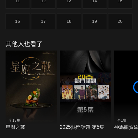
11
12
13
14
15
16
17
18
19
20
其他人也看了
全13集
全1集
星廚之戰
2025熱門話題 第5集
神馬攏賀