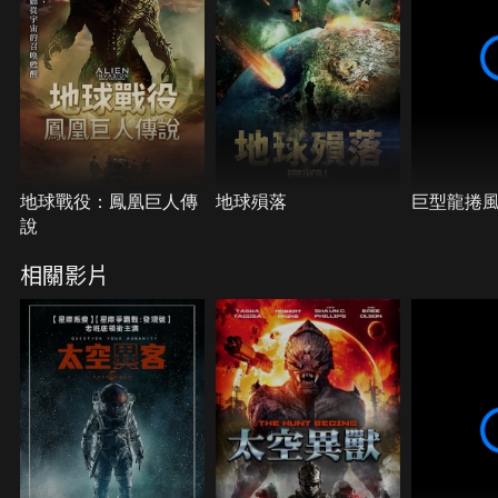
地球戰役：鳳凰巨人傳
地球殞落
巨型龍捲
說
相關影片