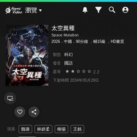
Hami Video
瀏覽
太空異種
Space Mutation
2026．中國．90分鐘 ．
輔15級
．HD畫質
科幻
類型
國語
發音
2.2
星等
下架時間 2034年05月29日
演員
魏璐
林妍柔
柳揚
王銘