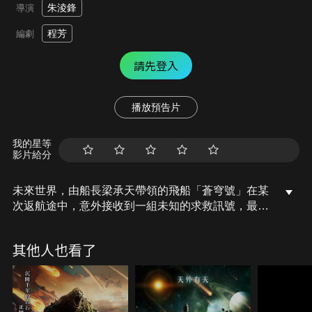
朱淩鋒
導演
程芳
編劇
請先登入
播放預告片
我的星等
影片給分
未來世界，由船長梁承天帶領的飛船「蒼穹號」在某
次返航途中，意外接收到一組未知的求救訊號，最後
他們成功救下「創世紀號」的生物學家林修遠和他的
妻子Angel，而梁承天在救援的過程中意外受
其他人也看了
傷……。