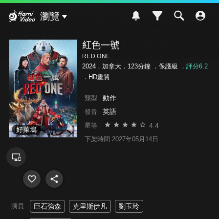
Hami Video
瀏覽
紅色一號
RED ONE
2024．加拿大．123分鐘 ．
保護級
．
評分6.2
．HD畫質
動作
類型
英語
發音
4.4
星等
好萊塢
下架時間 2027年05月14日
演員
巨石強森
克里斯伊凡
劉玉玲