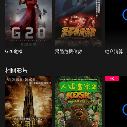
G20危機
潛艦危機倒數
絕命清算
相關影片