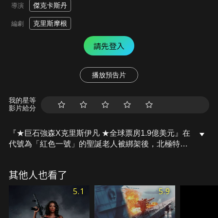
傑克卡斯丹
導演
克里斯摩根
編劇
請先登入
播放預告片
我的星等
影片給分
『★巨石強森X克里斯伊凡 ★全球票房1.9億美元』在
代號為「紅色一號」的聖誕老人被綁架後，北極特區
維安特勤主管不得不與全球頂尖賞金獵人聯手，踏上
一場足跡遍布全球，又動作戲滿滿的營救任務，好挽
其他人也看了
救聖誕節。
5.1
5.9