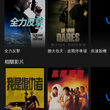
全力反擊
膽大包天：血戰停車場
疾速殺機
相關影片