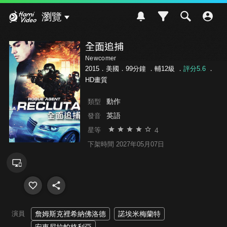
Hami Video
瀏覽
全面追捕
Newcomer
2015．美國．99分鐘 ．
輔12級
．
評分5.6
．
HD畫質
動作
類型
英語
發音
4
星等
下架時間 2027年05月07日
演員
詹姆斯克裡希納佛洛德
諾埃米梅蘭特