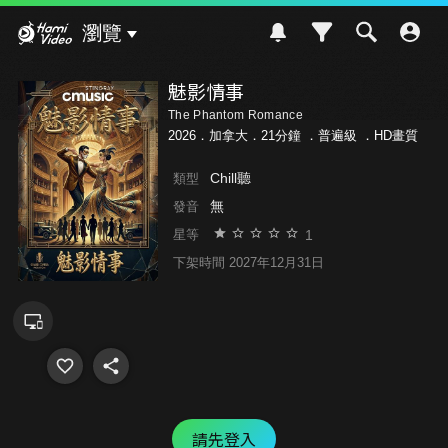
Hami Video
瀏覽
魅影情事
The Phantom Romance
2026．加拿大．21分鐘 ．
普遍級
．HD畫質
Chill聽
類型
無
發音
1
星等
下架時間 2027年12月31日
請先登入