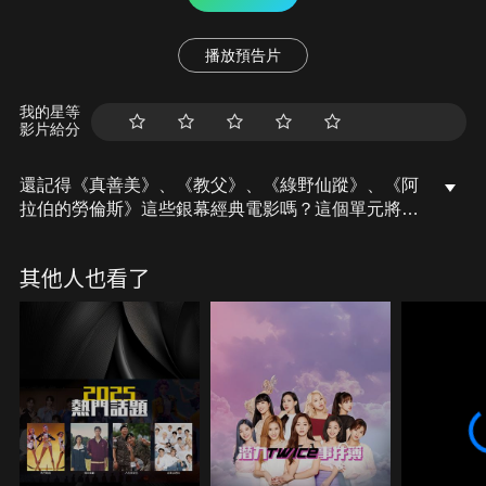
播放預告片
我的星等
影片給分
還記得《真善美》、《教父》、《綠野仙蹤》、《阿
拉伯的勞倫斯》這些銀幕經典電影嗎？這個單元將帶
領影迷樂迷搭乘時光機，重返好萊塢、百老匯最迷
人，也是最「經典」的時刻。喜愛經典電影的你，千
其他人也看了
萬不要錯過這個為您精心準備的單元。