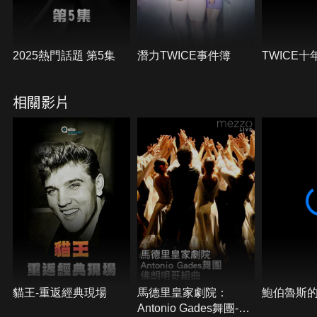
2025熱門話題 第5集
潛力TWICE事件簿
TWICE十
相關影片
貓王-重返經典現場
馬德里皇家劇院：
鮑伯魯斯
Antonio Gades舞團-佛