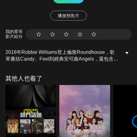
播放預告片
我的星等
影片給分
2016年Robbie Williams登上倫敦Roundhouse，歌
單囊括Candy、Feel到經典安可曲Angels，還包含
Back for Good、Something Stupid等特別翻唱。演出
兼具華麗舞台與豐富情感層次，整場表演被《衛報》
其他人也看了
讚為「自我重塑的完美時刻」，而《NME》則稱它為
能量與懷舊兼備的音樂盛宴。