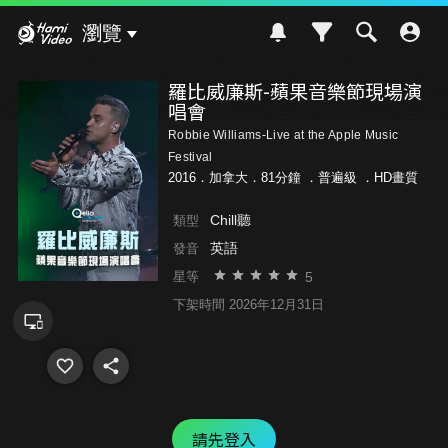
Hami Video
瀏覽
羅比威廉斯-蘋果音樂節現場演
唱會
Robbie Williams-Live at the Apple Music
Festival
2016．加拿大．81分鐘 ．
普遍級
．HD畫質
Chill聽
類型
英語
發音
5
星等
下架時間 2026年12月31日
請先登入