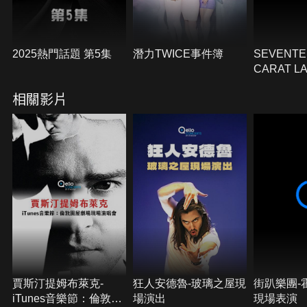
2025熱門話題 第5集
潛力TWICE事件簿
SEVENTEE
CARAT LA
相關影片
賈斯汀提姆布萊克-
狂人安德魯-玻璃之屋現
街趴樂團-
iTunes音樂節：倫敦圓
場演出
現場表演