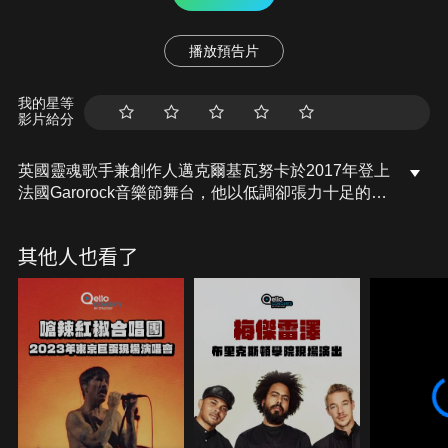
播放預告片
我的星等
影片給分
英國靈魂歌手兼創作人邁克爾基瓦努卡於2017年登上
法國Garorock音樂節舞台，他以低調卻張力十足的演
出風格，彷彿帶領觀眾進入靈魂深處，代表曲包括
《Cold Little Heart》、《One More Night》、
其他人也看了
《Falling》等，呈現出他兼具現代感與深度的音樂語
彙。