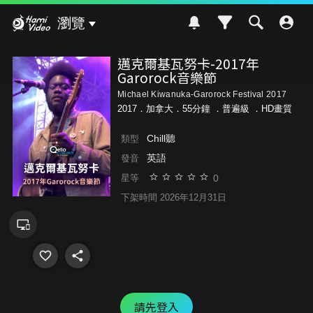
Hami Video
瀏覽
邁克爾基瓦努卡-2017年
Garorock音樂節
Michael Kiwanuka-Garorock Festival 2017
2017．加拿大．55分鐘 ．
普遍級
．HD畫質
Chill聽
類型
英語
發音
0
星等
下架時間 2026年12月31日
請先登入