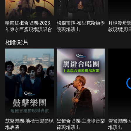
嗆辣紅椒合唱團-2023
梅傑雷澤-布里克斯頓學
月球漫步樂團
年東京巨蛋現場演唱會
院現場演出
敦現場演
相關影片
鼓擊樂團-地標音樂節現
黑鍵合唱團-主廣場音樂
雪警樂團-
場表演
節現場演出
場演出