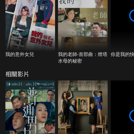
憾，吵過哭過，又是新的開始。飽滿輾轉多線時空，
張艾嘉、林嘉欣、劉奕兒同場飆戲，演繹至深母女
情。
我的意外女兒
我的老師-首部曲：燈塔
你是我的
水母的秘密
相關影片