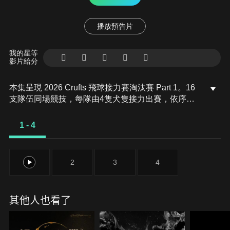
播放預告片
我的星等
影片給分
本集呈現 2026 Crufts 飛球接力賽淘汰賽 Part 1。16
支隊伍同場競技，每隊由4隻犬隻接力出賽，依序跨
越障礙、觸發飛球裝置並叼回球完成交棒。比賽節奏
快速、競爭激烈，各隊爭奪晉級資格，帶來緊張刺激
1 - 4
的高速對決。
1
2
3
4
其他人也看了