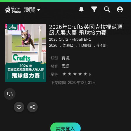
Hami Video
瀏覽
2026年Crufts英國克拉福茲頂
級犬展大賽-飛球接力賽
2026 Crufts - Flyball EP1
2026 ．
普遍級
．HD畫質 ．全4集
實境
類型
國語
發音
5
星等
下架時間
2030年12月31日
請先登入