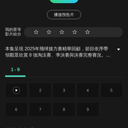
播放預告片
我的星等
影片給分
本集呈現 2025年飛球接力賽精華回顧，節目依序帶
領觀眾欣賞 8 強淘汰賽、準決賽與決賽完整賽況。高
速衝刺、毫秒級交接與團隊默契交織成最具爆發力的
犬類接力競技，讓觀眾感受世界頂尖犬隊爭奪冠軍的
1 - 9
緊張節奏與熱血張力。
1
2
3
4
5
6
7
8
9