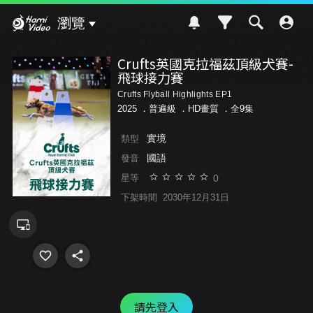
Hami Video
瀏覽
Crufts英國克拉福茲頂級犬賽-
飛球接力賽
Crufts Flyball Highlights EP1
2025 ．
普遍級
．HD畫質 ．全9集
實境
類型
國語
發音
0
星等
下架時間
2030年12月31日
請先登入