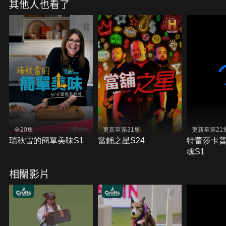
其他人也看了
全20集
更新至第31集
更新至第21
瑞秋雷的簡單美味S1
當鋪之星S24
特蕾莎卡
魂S1
相關影片