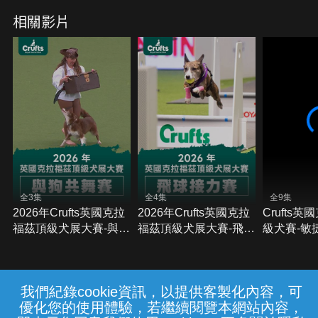
相關影片
全3集
全4集
全9集
2026年Crufts英國克拉
2026年Crufts英國克拉
Crufts
福茲頂級犬展大賽-與狗
福茲頂級犬展大賽-飛球
級犬賽-敏
共舞賽
接力賽
我們紀錄cookie資訊，以提供客製化內容，可
{{notifyMsg}}
優化您的使用體驗，若繼續閱覽本網站內容，
常見問題
線上客服
服務條款
隱私權保護