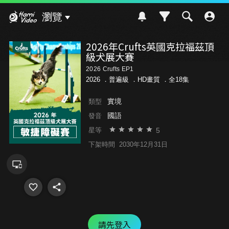
Hami Video
瀏覽
2026年Crufts英國克拉福茲頂
級犬展大賽
2026 Crufts EP1
2026 ．
普遍級
．HD畫質 ．全18集
實境
類型
國語
發音
5
星等
下架時間
2030年12月31日
請先登入