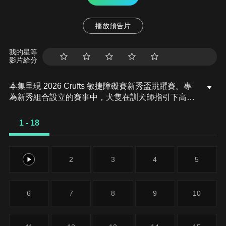
播放預告片
我的星等
影片給分
本集呈現 2026 Crufts 敏捷障礙賽新秀盃跳躍賽。專
為新秀組合設立的賽事中，犬隻在訓犬師指引下高速
完成跨欄與轉向路線挑戰。年輕或首次參賽的隊伍在
賽場上嶄露頭角，展現敏捷反應與人犬之間的默契配
1 - 18
合。
1
2
3
4
5
6
7
8
9
10